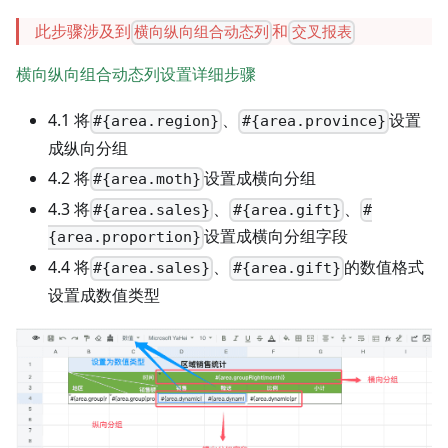
此步骤涉及到
和
横向纵向组合动态列
交叉报表
横向纵向组合动态列设置详细步骤
4.1 将
、
设置
#{area.region}
#{area.province}
成纵向分组
4.2 将
设置成横向分组
#{area.moth}
4.3 将
、
、
#{area.sales}
#{area.gift}
#
设置成横向分组字段
{area.proportion}
4.4 将
、
的数值格式
#{area.sales}
#{area.gift}
设置成数值类型