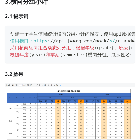
3.横向分组小计
3.1 提示词
创建一个学生信息统计横向分组小计的报表，使用api数据集
使用接口：https
:
/
/
api
.
jeecg
.
com
/
mock
/
57
/
claude
/
采用横向纵向组合动态列分组，根据年级
(
grade
)
、班级
(
cla
根据年度
(
year
)
和学期
(
semester
)
横向分组、展示姓名stuN
3.2 效果