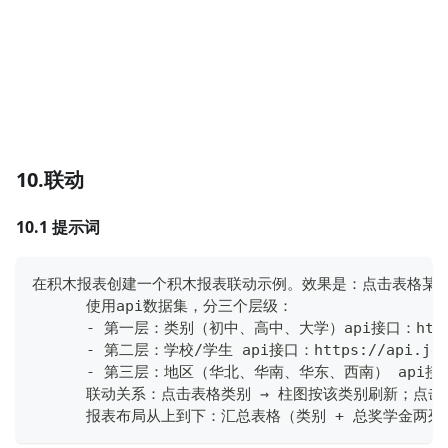
10.联动
10.1 提示词
在积木报表创建一个积木报表联动示例。效果是：点击表格某行 
      使用api数据集，分三个层级：
-
 第一层：类别（初中、高中、大学）api接口：http
-
 第二层：学校
/
学生 api接口：https
:
/
/
api
.
je
-
 第三层：地区（华北、华南、华东、西南） api接口
      联动关系：点击表格类别 → 柱图按该类别刷新；点
      报表布局从上到下：汇总表格（类别 
+
 总奖学金两列）