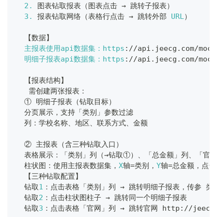
2.
 图表钻取报表（图表点击 → 跳转子报表）
3.
 报表钻取网络（表格行点击 → 跳转外部 
URL
）
  【数据】
主报表使用api数据集：https
:
/
/
api
.
jeecg
.
com
/
mock
明细子报表api数据集：https
:
/
/
api
.
jeecg
.
com
/
mock
  【报表结构】
   需创建两张报表：
  ① 明细子报表（钻取目标）
  分页展示，支持「类别」参数过滤
  列：学校名称、地区、联系方式、金额
  ② 主报表（含三种钻取入口）
  表格展示：「类别」列（→钻取①）、「总金额」列、「官
  柱状图：使用主报表数据集，
X
轴
=
类别，
Y
轴
=
总金额，点击
  【三种钻取配置】
  钻取
1
：点击表格「类别」列 → 跳转明细子报表，传参 类
  钻取
2
：点击柱状图柱子 → 跳转同一个明细子报表
  钻取
3
：点击表格「官网」列 → 跳转官网 http
:
/
/
jeecg