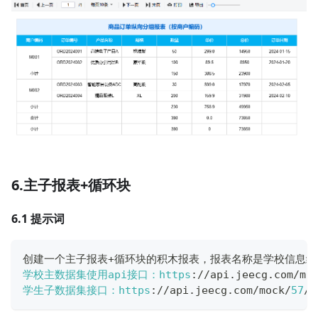
6.主子报表+循环块
6.1 提示词
创建一个主子报表
+
循环块的积木报表，报表名称是学校信息统
学校主数据集使用api接口：https
:
/
/
api
.
jeecg
.
com
/
mo
学生子数据集接口：https
:
/
/
api
.
jeecg
.
com
/
mock
/
57
/
c