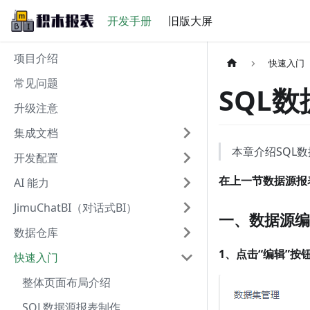
开发手册
旧版大屏
项目介绍
快速入门
常见问题
SQL
升级注意
集成文档
本章介绍SQL
开发配置
在上一节数据源报
AI 能力
JimuChatBI（对话式BI）
一、数据源编
数据仓库
1、点击“编辑”按
快速入门
整体页面布局介绍
SQL数据源报表制作